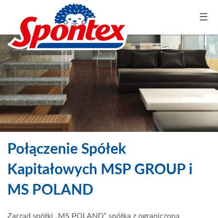
☰
Połączenie Spółek
Kapitałowych MSP GROUP i
MS POLAND
Zarząd spółki „MS POLAND” spółka z ograniczoną