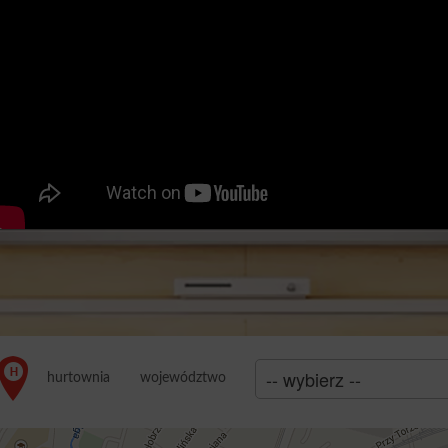
województwo
hurtownia