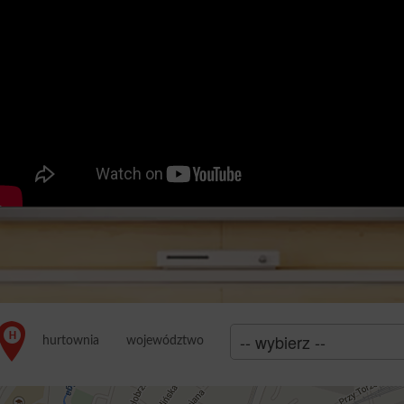
województwo
hurtownia