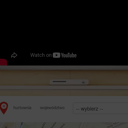
województwo
hurtownia