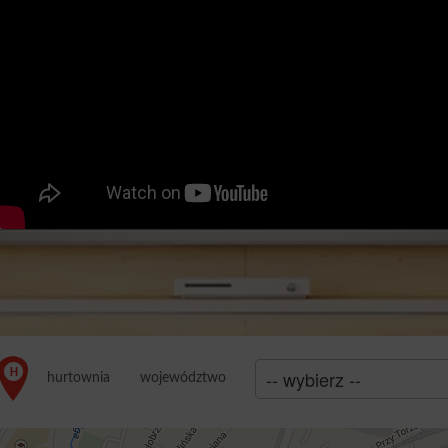
województwo
hurtownia