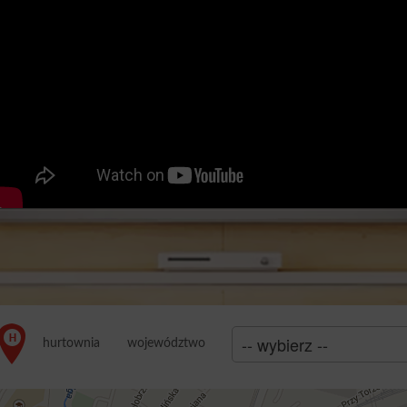
województwo
hurtownia