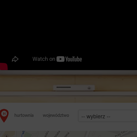
województwo
hurtownia