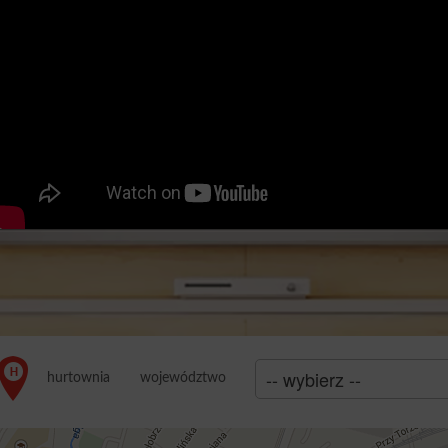
województwo
hurtownia