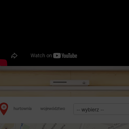
województwo
hurtownia