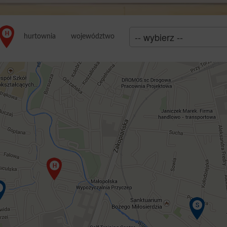
województwo
hurtownia