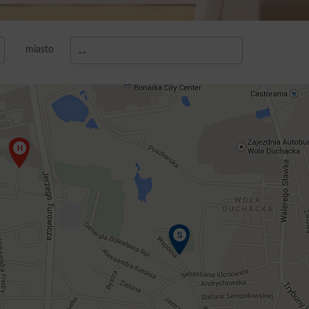
miasto